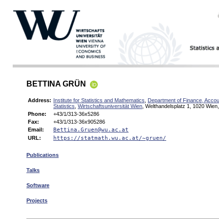
BETTINA GRÜN
Address:
Institute for Statistics and Mathematics
,
Department of Finance, Accou
Statistics
,
Wirtschaftsuniversität Wien
, Welthandelsplatz 1, 1020 Wien,
Phone:
+43/1/313-36x5286
Fax:
+43/1/313-36x905286
Email:
Bettina.Gruen@wu.ac.at
URL:
https://statmath.wu.ac.at/~gruen/
Publications
Talks
Software
Projects